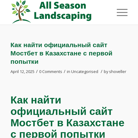
Как найти официальный сайт
Мостбет в Казахстане с первой
попытки
/
/
/
April 12, 2025
0 Comments
in
Uncategorised
by
shoveller
Как найти
официальный сайт
Мостбет в Казахстане
с первой попытки