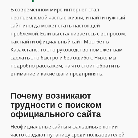
В современном мире интернет стал
неотъемлемой частью жизни, и найти нужный
сайт иногда может стать настоящей
проблемой. Если вы сталкиваетесь с вопросом,
как найти официальный сайт Мостбет в
Казахстане, то это руководство поможет вам
сделать это быстро и без ошибок. Ниже мы
подробно расскажем, на что стоит обратить
внимание и какие шаги предпринять.
Почему возникают
трудности с поиском
официального сайта
Неофициальные сайты и фальшивые копии
часто создают путаницу среди пользователей.