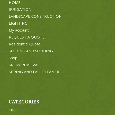
HOME
IRRIGATION
LANDSCAPE CONSTRUCTION
LIGHTING
My account
REQUEST A QUOTE
Residential Quote
SEEDING AND SODDING
Shop
SNOW REMOVAL
SPRING AND FALL CLEAN UP
CATEGORIES
186