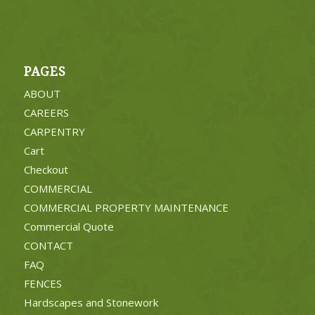
PAGES
ABOUT
CAREERS
CARPENTRY
Cart
Checkout
COMMERCIAL
COMMERCIAL PROPERTY MAINTENANCE
Commercial Quote
CONTACT
FAQ
FENCES
Hardscapes and Stonework