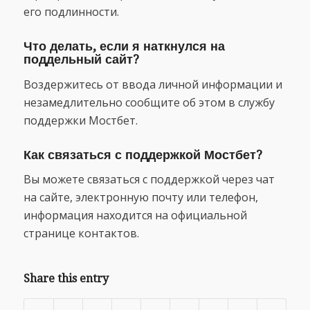
его подлинности.
Что делать, если я наткнулся на
поддельный сайт?
Воздержитесь от ввода личной информации и
незамедлительно сообщите об этом в службу
поддержки Мостбет.
Как связаться с поддержкой Мостбет?
Вы можете связаться с поддержкой через чат
на сайте, электронную почту или телефон,
информация находится на официальной
странице контактов.
Share this entry