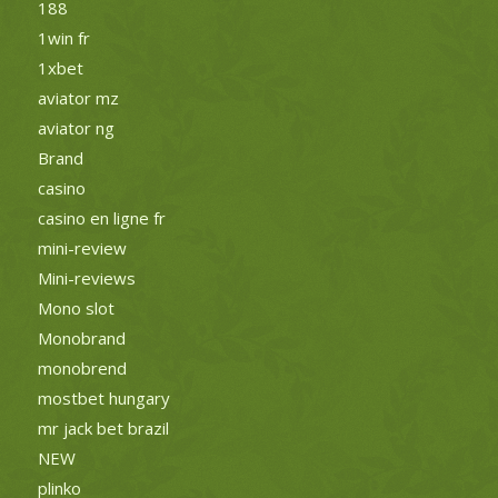
188
1win fr
1xbet
aviator mz
aviator ng
Brand
casino
casino en ligne fr
mini-review
Mini-reviews
Mono slot
Monobrand
monobrend
mostbet hungary
mr jack bet brazil
NEW
plinko