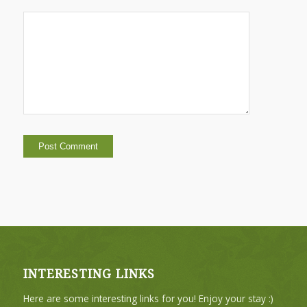
INTERESTING LINKS
Here are some interesting links for you! Enjoy your stay :)