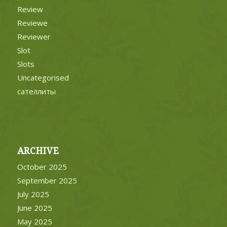
Review
Reviewe
Reviewer
Slot
Slots
Uncategorised
сателлиты
ARCHIVE
October 2025
September 2025
July 2025
June 2025
May 2025