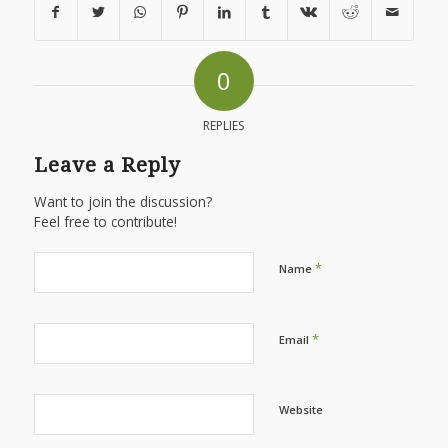
0
REPLIES
Leave a Reply
Want to join the discussion?
Feel free to contribute!
*
Name
*
Email
Website