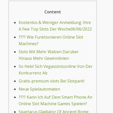
Content
Kostenlos & Weniger Anmeldung: Ihre
A Few Top Slots Der Woche06/06/2022
???? Wie Funktionieren Online Slot
Machines?
Slots Mit Mehr Walzen Darüber
Hinaus Mehr Gewinnlinien
So Hebt Sich Vegasslotsonline Von Der
Konkurrenz Ab
Gratis-premium-slots Bei Slotpark!
Neue Spielautomaten
???? Kann Ich Auf Dem Smart Phone An
Online Slot Machine Games Spielen?
Spartacus Gladiator Of Ancient Rome