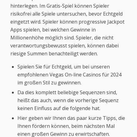
hinterlegen. Im Gratis-Spiel können Spieler
risikofrei alle Spiele untersuchen, bevor Echtgeld
eingetzt wird. Spieler können progressive Jackpot
Apps spielen, bei welchen Gewinne in
Millionenhöhe möglich sind. Spieler, die nicht
verantwortungsbewusst spielen, können dabei
riesige Summen benachteiligt werden.
Spielen Sie für Echtgeld, um bei unseren
empfohlenen Vegas On-line Casinos für 2024
im großen Stil zu gewinnen.
Da dies komplett beliebige Sequenzen sind,
heißt das auch, wenn die vorherige Sequenz
keinen Einfluss auf die folgende hat.
Hier geben wir Ihnen das paar kurze Tipps, die
Ihnen fördern können, beim nächsten Mal
einen großen Gewinn zu erwirtschaften.