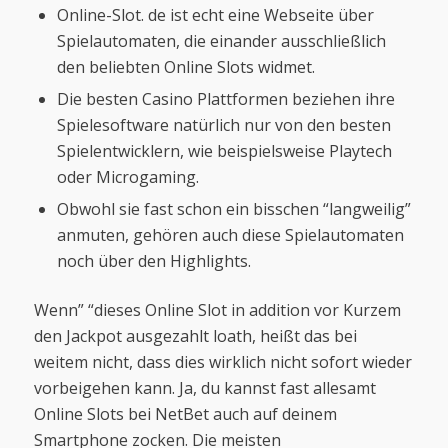
Online-Slot. de ist echt eine Webseite über
Spielautomaten, die einander ausschließlich
den beliebten Online Slots widmet.
Die besten Casino Plattformen beziehen ihre
Spielesoftware natürlich nur von den besten
Spielentwicklern, wie beispielsweise Playtech
oder Microgaming.
Obwohl sie fast schon ein bisschen “langweilig”
anmuten, gehören auch diese Spielautomaten
noch über den Highlights.
Wenn” “dieses Online Slot in addition vor Kurzem
den Jackpot ausgezahlt loath, heißt das bei
weitem nicht, dass dies wirklich nicht sofort wieder
vorbeigehen kann. Ja, du kannst fast allesamt
Online Slots bei NetBet auch auf deinem
Smartphone zocken. Die meisten