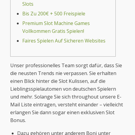
Slots
Bis Zu 200€ + 500 Freispiele
Premium Slot Machine Games
Vollkommen Gratis Spielen!
Faires Spielen Auf Sicheren Websites
Unser professionelles Team sorgt dafür, dass Sie
die neusten Trends nie verpassen. Sie erhalten
einen Blick hinter die Slot Kulissen, auf die
Lieblingsspielautomen von deutschen Spielern
und mehr. Solange Sie sich throughout unsere E-
Mail Liste eintragen, versteht einander – vielleicht
erlangen Sie dann sogar einen exklusiven Slot
Bonus.
Dazu gehören unter anderem Boni unter