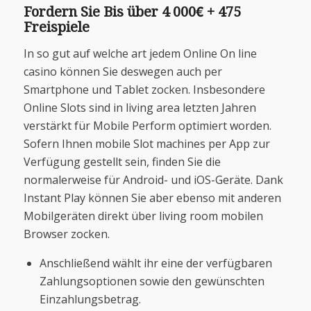
Fordern Sie Bis über 4 000€ + 475
Freispiele
In so gut auf welche art jedem Online On line
casino können Sie deswegen auch per
Smartphone und Tablet zocken. Insbesondere
Online Slots sind in living area letzten Jahren
verstärkt für Mobile Perform optimiert worden.
Sofern Ihnen mobile Slot machines per App zur
Verfügung gestellt sein, finden Sie die
normalerweise für Android- und iOS-Geräte. Dank
Instant Play können Sie aber ebenso mit anderen
Mobilgeräten direkt über living room mobilen
Browser zocken.
Anschließend wählt ihr eine der verfügbaren
Zahlungsoptionen sowie den gewünschten
Einzahlungsbetrag.