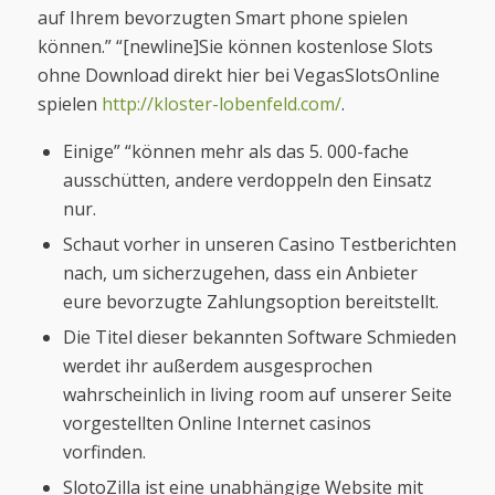
auf Ihrem bevorzugten Smart phone spielen
können.” “[newline]Sie können kostenlose Slots
ohne Download direkt hier bei VegasSlotsOnline
spielen
http://kloster-lobenfeld.com/
.
Einige” “können mehr als das 5. 000-fache
ausschütten, andere verdoppeln den Einsatz
nur.
Schaut vorher in unseren Casino Testberichten
nach, um sicherzugehen, dass ein Anbieter
eure bevorzugte Zahlungsoption bereitstellt.
Die Titel dieser bekannten Software Schmieden
werdet ihr außerdem ausgesprochen
wahrscheinlich in living room auf unserer Seite
vorgestellten Online Internet casinos
vorfinden.
SlotoZilla ist eine unabhängige Website mit