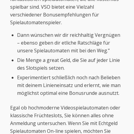
spielbar sind. VSO bietet eine Vielzahl
verschiedener Bonusempfehlungen für
Spielautomatenspieler.
Dann wünschen wir dir reichhaltig Vergnügen
– ebenso geben dir etliche Ratschläge für
unsere Spielautomaten mit bei den Weg.”
Die Menge a great Geld, die Sie auf jeder Linie
des Slotspiels setzen.
Experimentiert schließlich noch nach Belieben
mit deinem Linieneinsatz und erlernt, wie man
möglichst optimal eine Bonusrunde ausnutzt.
Egal ob hochmoderne Videospielautomaten oder
klassische Früchteslots, Sie können alles ohne
Anmeldung untersuchen. Wenn Sie mit Echtgeld
Spielautomaten On-line spielen, möchten Sie