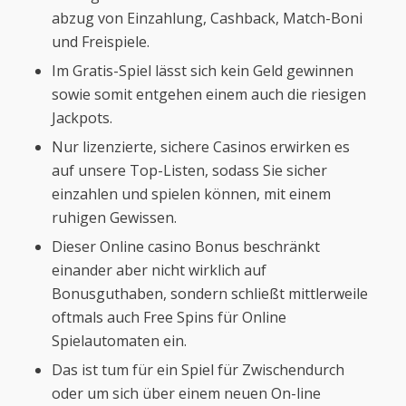
abzug von Einzahlung, Cashback, Match-Boni
und Freispiele.
Im Gratis-Spiel lässt sich kein Geld gewinnen
sowie somit entgehen einem auch die riesigen
Jackpots.
Nur lizenzierte, sichere Casinos erwirken es
auf unsere Top-Listen, sodass Sie sicher
einzahlen und spielen können, mit einem
ruhigen Gewissen.
Dieser Online casino Bonus beschränkt
einander aber nicht wirklich auf
Bonusguthaben, sondern schließt mittlerweile
oftmals auch Free Spins für Online
Spielautomaten ein.
Das ist tum für ein Spiel für Zwischendurch
oder um sich über einem neuen On-line